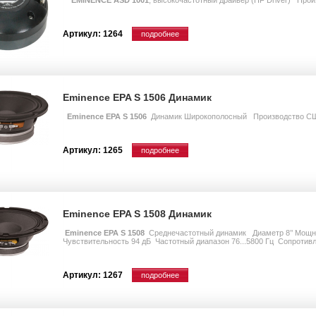
Артикул: 1264
подробнее
Eminence EPA S 1506 Динамик
Eminence EPA S 1506
Динамик Широкополосный Производство С
Артикул: 1265
подробнее
Eminence EPA S 1508 Динамик
Eminence EPA S 1508
Среднечастотный динамик Диаметр 8’’ Мощн
Чувствительность 94 дБ Частотный диапазон 76...5800 Гц Сопротив
Артикул: 1267
подробнее