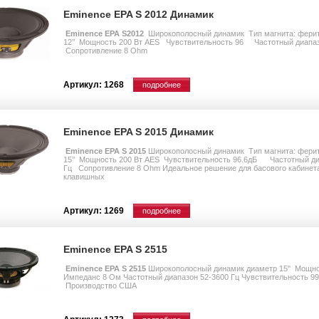
Eminence EPA S 2012 Динамик
Eminence EPA S2012
Широкополосный динамик Тип магнита: фери
12’’ Мощность 200 Вт AES Чувствительность 96 Частотный диапазо
Сопротивление 8 Ohm
Артикул: 1268
подробнее
Eminence EPA S 2015 Динамик
Eminence EPA S 2015
Широкополосный динамик Тип магнита: фери
15’’ Мощность 200 Вт AES Чувствительность 96.6дБ Частотный диа
Гц Сопротивление 8 Ohm Идеальное решение для басового кабинета
клавишных
Артикул: 1269
подробнее
Eminence EPA S 2515
Eminence EPA S 2515
Широкополосный динамик диаметр 15" Мощн
Импеданс 8 Ом Частотный диапазон 52-3600 Гц Чувствительность 9
Производство США