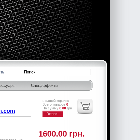
язь
ессуары
Спецэффекты
в вашей корзине
Всего товаров
0
На сумму
0.00
грн
m.com
Готово
1600.00 грн.
изводство США