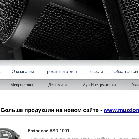
o
О компании
Прокатный отдел
Новости
Обратная св
Микрофоны
Динамики
Муз.Инструменты
Акс
Больше продукции на новом сайте -
www.muzdo
Eminence ASD 1001
EMINENCE ASD 1001
, высокочастотный драйвер (HF Driver) Про