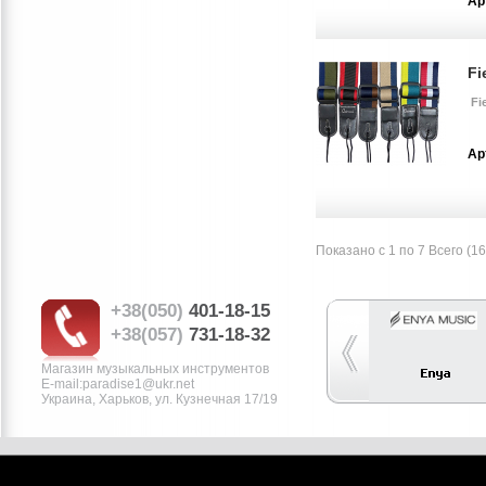
Ар
Fi
Fie
Ар
Показано с 1 по 7 Всего (16
+38(050)
401-18-15
+38(057)
731-18-32
Магазин музыкальных инструментов
E-mail:рaradise1@ukr.net
Украина, Харьков, ул. Кузнечная 17/19