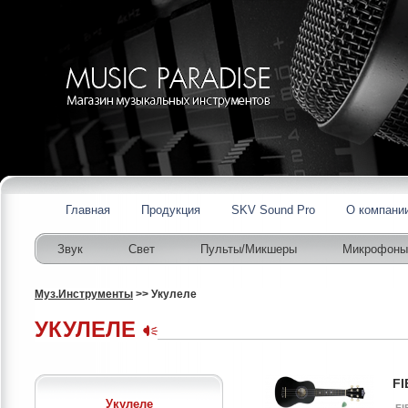
Главная
Продукция
SKV Sound Pro
О компани
Звук
Свет
Пульты/Микшеры
Микрофоны
Муз.Инструменты
>> Укулеле
УКУЛЕЛЕ
FI
Укулеле
FI