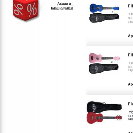
Акции и
FI
распродажи
FI
лип
стр
Ар
FI
FI
лип
стр
Ар
Fi
Ук
та 
отв