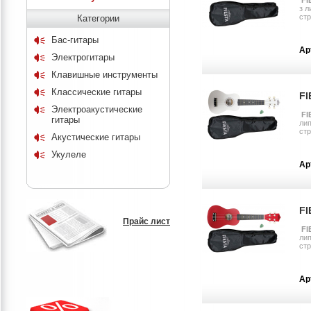
з л
стр
Категории
Бас-гитары
Ар
Электрогитары
Клавишные инструменты
Классические гитары
FI
Электроакустические
FI
гитары
лип
стр
Акустические гитары
Укулеле
Ар
FI
Прайс лист
FI
лип
стр
Ар