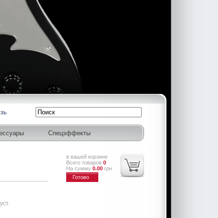
язь
ессуары
Спецэффекты
в вашей корзине
Всего товаров
0
На сумму
0.00
грн
Готово
уст.